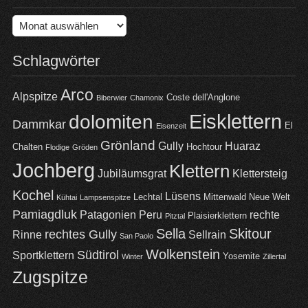
Archiv
Schlagwörter
Arco
Alpspitze
Coste dell'Anglone
Biberwier
Chamonix
Eisklettern
dolomiten
Dammkar
El
Eisenzeit
Grönland
Gully
Huaraz
Chalten
Hochtour
Flodige
Gröden
Jochberg
Klettern
Jubiläumsgrat
Klettersteig
Kochel
Lüsens
Lechtal
Mittenwald
Neue Welt
Kühtai
Lampsenspitze
Pamiagdluk
Patagonien
Peru
rechte
Plaisierklettern
Pitztal
Sella
Skitour
rechtes Gully
Rinne
Sellrain
San Paolo
Wolkenstein
Südtirol
Sportklettern
Yosemite
Winter
Zillertal
Zugspitze