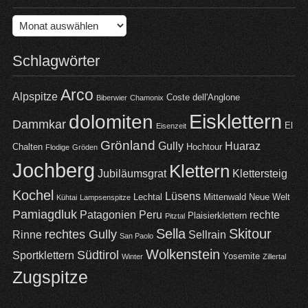
Archiv
Schlagwörter
Arco
Alpspitze
Coste dell'Anglone
Biberwier
Chamonix
Eisklettern
dolomiten
Dammkar
El
Eisenzeit
Grönland
Gully
Huaraz
Chalten
Hochtour
Flodige
Gröden
Jochberg
Klettern
Jubiläumsgrat
Klettersteig
Kochel
Lüsens
Lechtal
Mittenwald
Neue Welt
Kühtai
Lampsenspitze
Pamiagdluk
Patagonien
Peru
rechte
Plaisierklettern
Pitztal
Sella
Skitour
rechtes Gully
Rinne
Sellrain
San Paolo
Wolkenstein
Südtirol
Sportklettern
Yosemite
Winter
Zillertal
Zugspitze