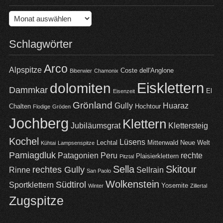
Archiv
Schlagwörter
Arco
Alpspitze
Coste dell'Anglone
Biberwier
Chamonix
Eisklettern
dolomiten
Dammkar
El
Eisenzeit
Grönland
Gully
Huaraz
Chalten
Hochtour
Flodige
Gröden
Jochberg
Klettern
Jubiläumsgrat
Klettersteig
Kochel
Lüsens
Lechtal
Mittenwald
Neue Welt
Kühtai
Lampsenspitze
Pamiagdluk
Patagonien
Peru
rechte
Plaisierklettern
Pitztal
Sella
Skitour
rechtes Gully
Rinne
Sellrain
San Paolo
Wolkenstein
Südtirol
Sportklettern
Yosemite
Winter
Zillertal
Zugspitze