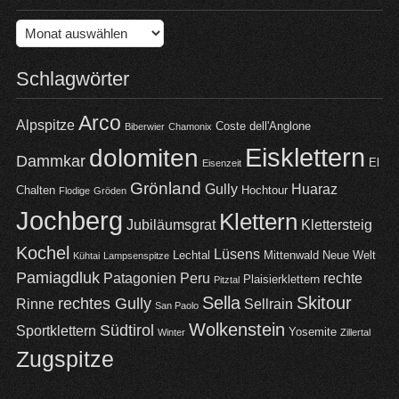
Archiv
Schlagwörter
Arco
Alpspitze
Coste dell'Anglone
Biberwier
Chamonix
Eisklettern
dolomiten
Dammkar
El
Eisenzeit
Grönland
Gully
Huaraz
Chalten
Hochtour
Flodige
Gröden
Jochberg
Klettern
Jubiläumsgrat
Klettersteig
Kochel
Lüsens
Lechtal
Mittenwald
Neue Welt
Kühtai
Lampsenspitze
Pamiagdluk
Patagonien
Peru
rechte
Plaisierklettern
Pitztal
Sella
Skitour
rechtes Gully
Rinne
Sellrain
San Paolo
Wolkenstein
Südtirol
Sportklettern
Yosemite
Winter
Zillertal
Zugspitze