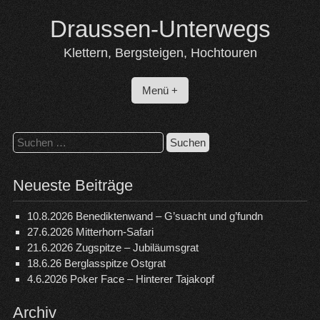
Skip
Draussen-Unterwegs
to
content
Klettern, Bergsteigen, Hochtouren
Menü +
Suchen
nach:
Neueste Beiträge
10.8.2026 Benediktenwand – G’suacht und g’fundn
27.6.2026 Mitterhorn-Safari
21.6.2026 Zugspitze – Jubiläumsgrat
18.6.26 Berglasspitze Ostgrat
4.6.2026 Poker Face – Hinterer Tajakopf
Archiv