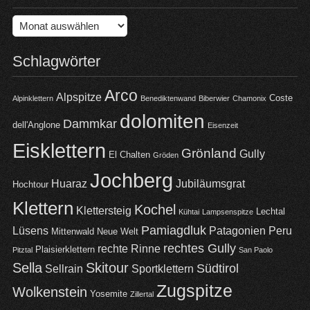
Archiv
Schlagwörter
Arco
Alpspitze
Coste
Alpinklettern
Benediktenwand
Biberwier
Chamonix
dolomiten
Dammkar
dell'Anglone
Eisenzeit
Eisklettern
Grönland
Gully
El Chalten
Gröden
Jochberg
Huaraz
Jubiläumsgrat
Hochtour
Klettern
Kochel
Klettersteig
Lechtal
Kühtai
Lampsenspitze
Pamiagdluk
Lüsens
Patagonien
Peru
Mittenwald
Neue Welt
rechtes Gully
rechte Rinne
Plaisierklettern
Pitztal
San Paolo
Sella
Skitour
Südtirol
Sellrain
Sportklettern
Zugspitze
Wolkenstein
Yosemite
Zillertal