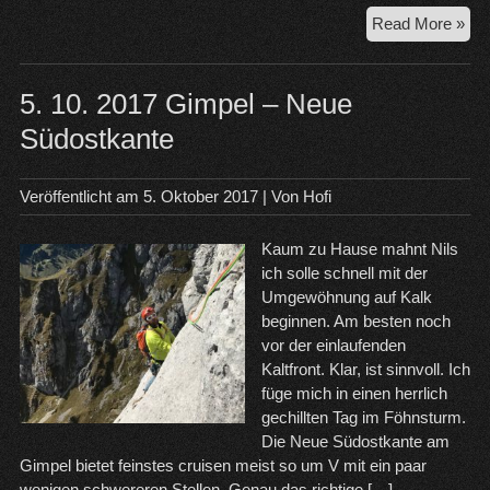
27.
Read More »
5.
20
Kus
5. 10. 2017 Gimpel – Neue
in
Südostkante
de
Tan
Ber
Veröffentlicht am
5. Oktober 2017
| Von
Hofi
Kaum zu Hause mahnt Nils
ich solle schnell mit der
Umgewöhnung auf Kalk
beginnen. Am besten noch
vor der einlaufenden
Kaltfront. Klar, ist sinnvoll. Ich
füge mich in einen herrlich
gechillten Tag im Föhnsturm.
Die Neue Südostkante am
Gimpel bietet feinstes cruisen meist so um V mit ein paar
wenigen schwereren Stellen. Genau das richtige […]